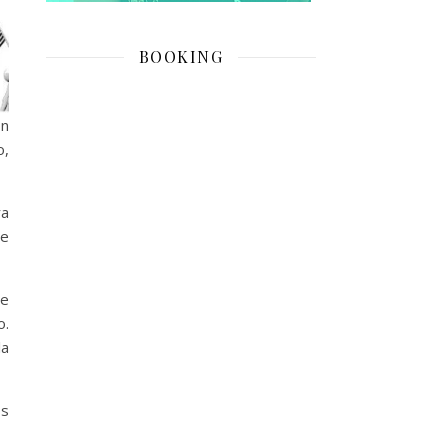
BOOKING
ón
o,
ra
te
de
o.
la
os