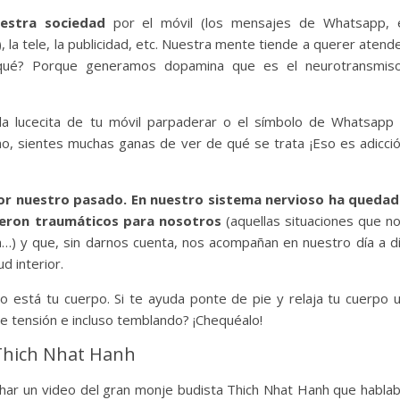
estra sociedad
por el móvil (los mensajes de Whatsapp, 
, la tele, la publicidad, etc. Nuestra mente tiende a querer atend
 qué? Porque generamos dopamina que es el neurotransmis
 la lucecita de tu móvil parpaderar o el símbolo de Whatsapp
no, sientes muchas ganas de ver de qué se trata ¡Eso es adicci
r nuestro pasado. En nuestro sistema nervioso ha queda
eron traumáticos para nosotros
(aquellas situaciones que n
ión…) y que, sin darnos cuenta, nos acompañan en nuestro día a d
 interior.
está tu cuerpo. Si te ayuda ponte de pie y relaja tu cuerpo 
e tensión e incluso temblando? ¡Chequéalo!
Thich Nhat Hanh
har un video del gran monje budista Thich Nhat Hanh que habla