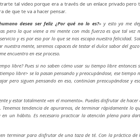
arte tal video porque era a través de un enlace privado pero 
ra de que te va a hacer pensar.
 humano desea ser feliz ¿Por qué no lo es?
» y esto ya me de
as pero la que viene a mi mente con más fuerza es que tal vez 
vicio y es por eso por lo que se nos escapa nuestra felicidad. So
nuestra mente, seremos capaces de testar el dulce sabor del gozo
s me encuentro en ese proceso.
empo libre? Pues si no saben cómo usar su tiempo libre entonces 
 <tiempo libre> se la pasan pensando y preocupándose, ese tiempo 
rabajar pero siguen pensando en eso, continúan preocupándose y es
te y estar totalmente «en el momento». Puedes disfrutar de hacer 
tes… Tenemos tendencia de apurarnos, de terminar rápidamente lo q
a en un hábito. Es necesario practicar la atención plena para dar
en terminar para disfrutar de una taza de té. Con la práctica de 