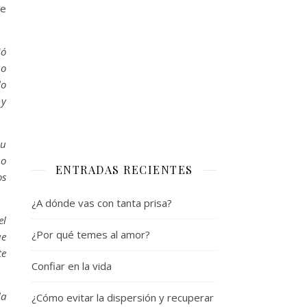
te
jó
no
lo
 y
su
no
ENTRADAS RECIENTES
os
¿A dónde vas con tanta prisa?
el
¿Por qué temes al amor?
ue
te
Confiar en la vida
la
¿Cómo evitar la dispersión y recuperar