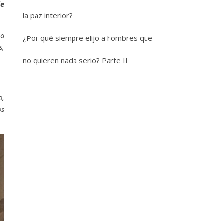
de
la paz interior?
 a
¿Por qué siempre elijo a hombres que
s,
no quieren nada serio? Parte II
.
o,
os