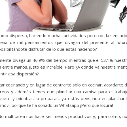
como disperso, haciendo muchas actividades pero con la sensaci
ena de mil pensamientos que divagan del presente al futur
ibilitándote disfrutar de lo que estás haciendo?
mente divaga un 46.9% del tiempo mientras que el 53.1% nuest
 entre manos. ¡Esto es increíble! Pero ¿A dónde va nuestra men
ntir esa dispersión?
r cocinando y en lugar de centrarte solo en cocinar, acordarte 
reos y además tienes que planchar una camisa para el trabaj
quete y mientras lo preparas, ya estás pensando en planchar 
el móvil porque te ha sonado un Whatsapp ¡Pero qué locura!
o multitarea nos hace ser menos productivos y, para colmo, n