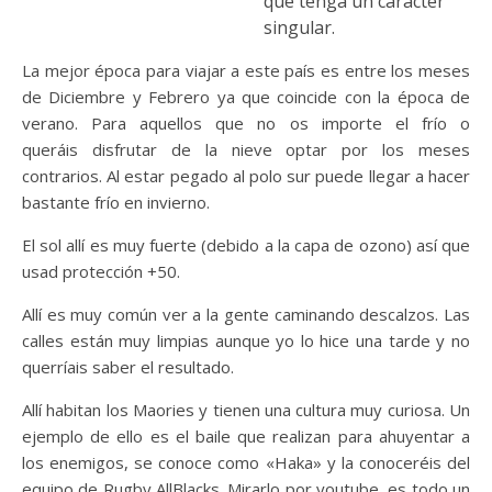
que tenga un carácter
singular.
La mejor época para viajar a este país es entre los meses
de Diciembre y Febrero ya que coincide con la época de
verano. Para aquellos que no os importe el frío o
queráis disfrutar de la nieve optar por los meses
contrarios. Al estar pegado al polo sur puede llegar a hacer
bastante frío en invierno.
El sol allí es muy fuerte (debido a la capa de ozono) así que
usad protección +50.
Allí es muy común ver a la gente caminando descalzos. Las
calles están muy limpias aunque yo lo hice una tarde y no
querríais saber el resultado.
Allí habitan los Maories y tienen una cultura muy curiosa. Un
ejemplo de ello es el baile que realizan para ahuyentar a
los enemigos, se conoce como «Haka» y la conoceréis del
equipo de Rugby AllBlacks. Mirarlo por youtube, es todo un