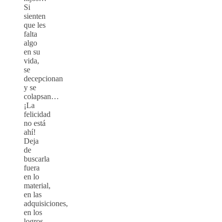
Si
sienten
que les
falta
algo
en su
vida,
se
decepcionan
y se
colapsan…
¡La
felicidad
no está
ahí!
Deja
de
buscarla
fuera
en lo
material,
en las
adquisiciones,
en los
logros,