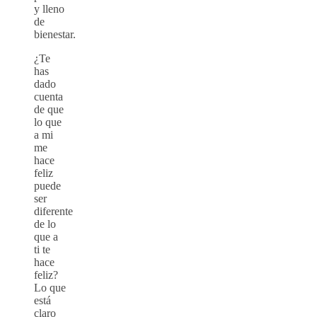
y lleno
de
bienestar.
¿Te
has
dado
cuenta
de que
lo que
a mi
me
hace
feliz
puede
ser
diferente
de lo
que a
ti te
hace
feliz?
Lo que
está
claro