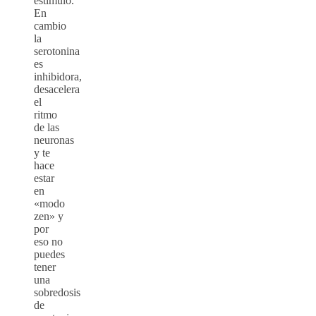
estímulo.
En
cambio
la
serotonina
es
inhibidora,
desacelera
el
ritmo
de las
neuronas
y te
hace
estar
en
«modo
zen» y
por
eso no
puedes
tener
una
sobredosis
de