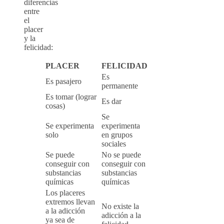
diferencias
entre
el
placer
y la
felicidad:
PLACER
FELICIDAD
Es
Es pasajero
permanente
Es tomar (lograr
Es dar
cosas)
Se
Se experimenta
experimenta
solo
en grupos
sociales
Se puede
No se puede
conseguir con
conseguir con
substancias
substancias
químicas
químicas
Los placeres
extremos llevan
No existe la
a la adicción
adicción a la
ya sea de