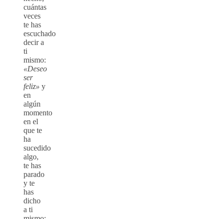
cuántas
veces
te has
escuchado
decir a
ti
mismo:
«Deseo
ser
feliz»
y
en
algún
momento
en el
que te
ha
sucedido
algo,
te has
parado
y te
has
dicho
a ti
mismo: