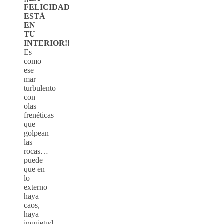
FELICIDAD
ESTÁ
EN
TU
INTERIOR!!
Es
como
ese
mar
turbulento
con
olas
frenéticas
que
golpean
las
rocas…
puede
que en
lo
externo
haya
caos,
haya
inquietud,