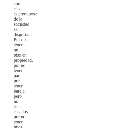
con
<los
estereotipos>
de la
sociedad,
se
disgustan:
Por no
tener
un
piso en
propiedad,
por no
tener
pareja,
por
tener
pareja
pero
no
estar
casados,
por no
tener
hijos…