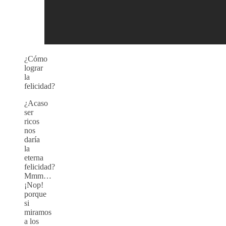
¿Cómo
lograr
la
felicidad?
¿Acaso
ser
ricos
nos
daría
la
eterna
felicidad?
Mmm…
¡Nop!
porque
si
miramos
a los