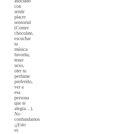
asociado
con
sentir
placer
sensorial
(Comer
chocolate,
escuchar
tu
música
favorita,
tener
sexo,
oler tu
perfume
preferido,
ver a
esa
persona
que te
alegra…).
No
confundamos
¡¡Esto
es