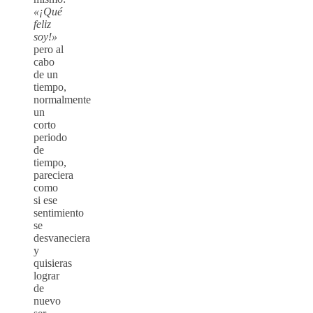
«¡Qué
feliz
soy!»
pero al
cabo
de un
tiempo,
normalmente
un
corto
periodo
de
tiempo,
pareciera
como
si ese
sentimiento
se
desvaneciera
y
quisieras
lograr
de
nuevo