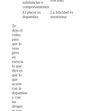
felicidad
substancias o
comportamientos
El placer es
La felicidad es
dopamina
serotonina
Te
dejo el
video
para
que lo
veas
pero
en
esencia
lo que
dice es
que lo
que
ocurre
con la
dopamina
y con
las
drogas
es que