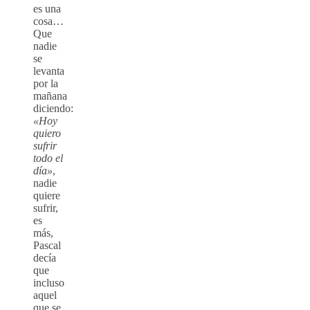
es una
cosa…
Que
nadie
se
levanta
por la
mañana
diciendo:
«Hoy
quiero
sufrir
todo el
día»
,
nadie
quiere
sufrir,
es
más,
Pascal
decía
que
incluso
aquel
que se