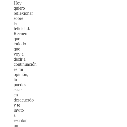
Hoy
quiero
reflexionar
sobre
la
felicidad.
Recuerda
que
todo lo
que
voy a
decir a
continuación
es mi
opinión,
tú
puedes
estar
en
desacuerdo
y te
invito
a
escribir
un