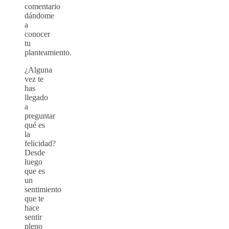
comentario
dándome
a
conocer
tu
planteamiento.
¿Alguna
vez te
has
llegado
a
preguntar
qué es
la
felicidad?
Desde
luego
que es
un
sentimiento
que te
hace
sentir
pleno