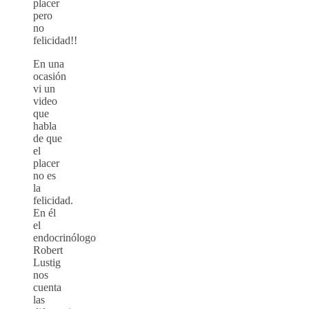
placer
pero
no
felicidad!!
En una
ocasión
vi un
video
que
habla
de que
el
placer
no es
la
felicidad.
En él
el
endocrinólogo
Robert
Lustig
nos
cuenta
las